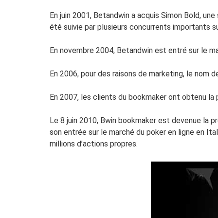
En juin 2001, Betandwin a acquis Simon Bold, une s
été suivie par plusieurs concurrents importants su
En novembre 2004, Betandwin est entré sur le ma
En 2006, pour des raisons de marketing, le nom d
En 2007, les clients du bookmaker ont obtenu la p
Le 8 juin 2010, Bwin bookmaker est devenue la pre
son entrée sur le marché du poker en ligne en Ital
millions d’actions propres.