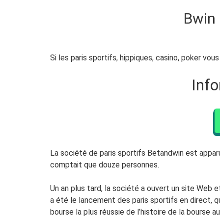
Bwin 
Si les paris sportifs, hippiques, casino, poker vo
Info
La société de paris sportifs Betandwin est apparu
comptait que douze personnes.
Un an plus tard, la société a ouvert un site We
a été le lancement des paris sportifs en direct, 
bourse la plus réussie de l’histoire de la bourse a