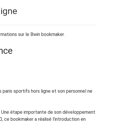
ligne
formations sur le Bwin bookmaker .
nce
paris sportifs hors ligne et son personnel ne
ch. Une étape importante de son développement
0, ce bookmaker a réalisé l’introduction en