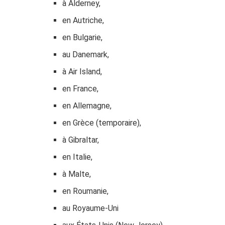
à Alderney,
en Autriche,
en Bulgarie,
au Danemark,
à Air Island,
en France,
en Allemagne,
en Grèce (temporaire),
à ​​Gibraltar,
en Italie,
à Malte,
en Roumanie,
au Royaume-Uni