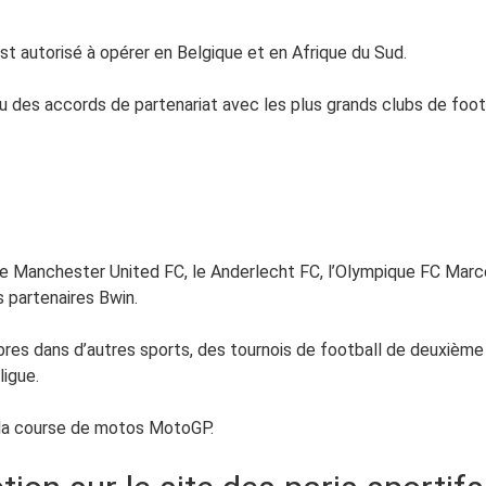
est autorisé à opérer en Belgique et en Afrique du Sud.
lu des accords de partenariat avec les plus grands clubs de foo
le Manchester United FC, le Anderlecht FC, l’Olympique FC Marcel
 partenaires Bwin.
es dans d’autres sports, des tournois de football de deuxième li
ligue.
 la course de motos MotoGP.