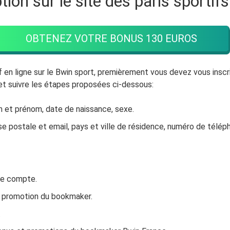
ption sur le site des paris sportif
OBTENEZ VOTRE BONUS 130 EUROS
if en ligne sur le Bwin sport, premièrement vous devez vous inscri
et suivre les étapes proposées ci-dessous:
m et prénom, date de naissance, sexe.
e postale et email, pays et ville de résidence, numéro de télép
re compte.
la promotion du bookmaker.
.