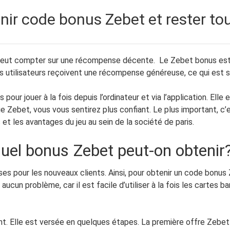
r code bonus Zebet et rester tou
eut compter sur une récompense décente. Le Zebet bonus est a
les utilisateurs reçoivent une récompense généreuse, ce qui est s
pour jouer à la fois depuis l’ordinateur et via l’application. Ell
e Zebet, vous vous sentirez plus confiant. Le plus important, c’e
et les avantages du jeu au sein de la société de paris.
uel bonus Zebet peut-on obtenir
 pour les nouveaux clients. Ainsi, pour obtenir un code bonus Zeb
aucun problème, car il est facile d’utiliser à la fois les cartes 
t. Elle est versée en quelques étapes. La première offre Zebe