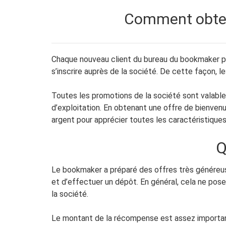
Comment obteni
Chaque nouveau client du bureau du bookmaker p
s’inscrire auprès de la société. De cette façon, 
Toutes les promotions de la société sont valables 
d’exploitation. En obtenant une offre de bienvenu
argent pour apprécier toutes les caractéristiques 
Q
Le bookmaker a préparé des offres très généreuses
et d’effectuer un dépôt. En général, cela ne pose 
la société.
Le montant de la récompense est assez importan