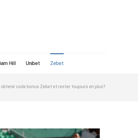
FRANCAISE.COM
liam Hill
Unibet
Zebet
btenir code bonus Zebet et rester toujours en plus?