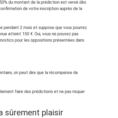
 50% du montant de la prédiction est versé dès
confirmation de votre inscription auprès de la
ble pendant 2 mois et suppose que vous pourrez
nue atteint 150 €. Oui, vous ne pouvez pas
onostics pour les oppositions présentées dans
entaire, on peut dire que la récompense de
ilement faire des prédictions et ne pas risquer
a sûrement plaisir