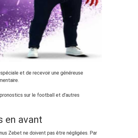
on spéciale et de recevoir une généreuse
mentaire.
pronostics sur le football et d’autres
s en avant
onus Zebet ne doivent pas être négligées. Par