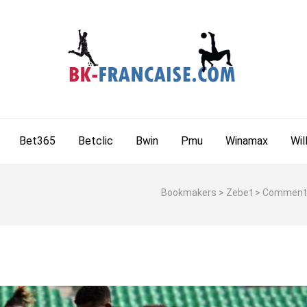
BK-
Bet365
Betclic
Bwin
Pmu
Winamax
Wil
Bookmakers
>
Zebet
>
Comment o