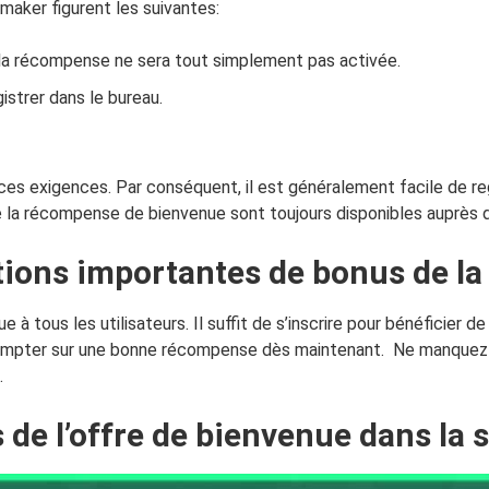
maker figurent les suivantes:
 la récompense ne sera tout simplement pas activée.
istrer dans le bureau.
 à ces exigences. Par conséquent, il est généralement facile de r
e la récompense de bienvenue sont toujours disponibles auprès d
tions importantes de
bonus
de la
tous les utilisateurs. Il suffit de s’inscrire pour bénéficier de 
ompter sur une bonne récompense dès maintenant. Ne manquez do
.
 de l’
offre de bienvenue
dans la 