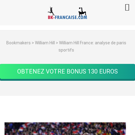
Skip
to
content
(Press
Bookmakers
>
William Hill
>
William Hill France: analyse de paris
Enter)
sportifs
OBTENEZ VOTRE BONUS 130 EUROS