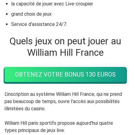
la capacité de jouer avec Live-croupier
grand choix de jeux
Service d’assistance 24/7.
Quels jeux on peut jouer au
William Hill France
OBTENEZ VOTRE BONUS 130 EUROS
L’inscription au système William Hill France, qui ne prend
pas beaucoup de temps, ouvre l’accès aux possibilités
illimitées du casino.
William Hill paris sportifs propose aujourd’hui quatre
types principaux de jeux live: