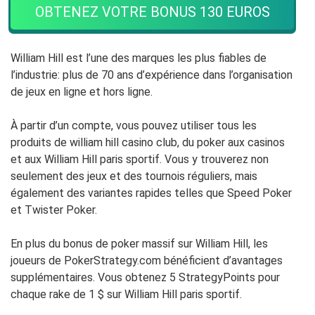
OBTENEZ VOTRE BONUS 130 EUROS
William Hill est l’une des marques les plus fiables de
l’industrie: plus de 70 ans d’expérience dans l’organisation
de jeux en ligne et hors ligne.
À partir d’un compte, vous pouvez utiliser tous les
produits de william hill casino club, du poker aux casinos
et aux William Hill paris sportif. Vous y trouverez non
seulement des jeux et des tournois réguliers, mais
également des variantes rapides telles que Speed ​​Poker
et Twister Poker.
En plus du bonus de poker massif sur William Hill, les
joueurs de PokerStrategy.com bénéficient d’avantages
supplémentaires. Vous obtenez 5 StrategyPoints pour
chaque rake de 1 $ sur William Hill paris sportif.