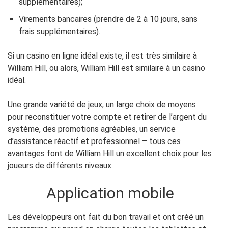
supplémentaires);
Virements bancaires (prendre de 2 à 10 jours, sans
frais supplémentaires).
Si un casino en ligne idéal existe, il est très similaire à
William Hill, ou alors, William Hill est similaire à un casino
idéal.
Une grande variété de jeux, un large choix de moyens
pour reconstituer votre compte et retirer de l’argent du
système, des promotions agréables, un service
d’assistance réactif et professionnel – tous ces
avantages font de William Hill un excellent choix pour les
joueurs de différents niveaux.
Application mobile
Les développeurs ont fait du bon travail et ont créé un