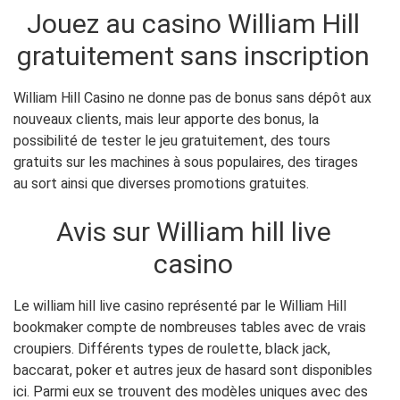
Jouez au casino William Hill
gratuitement sans inscription
William Hill Casino ne donne pas de bonus sans dépôt aux
nouveaux clients, mais leur apporte des bonus, la
possibilité de tester le jeu gratuitement, des tours
gratuits sur les machines à sous populaires, des tirages
au sort ainsi que diverses promotions gratuites.
Avis sur William hill live
casino
Le william hill live casino représenté par le William Hill
bookmaker compte de nombreuses tables avec de vrais
croupiers. Différents types de roulette, black jack,
baccarat, poker et autres jeux de hasard sont disponibles
ici. Parmi eux se trouvent des modèles uniques avec des