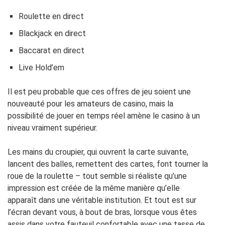
Roulette en direct
Blackjack en direct
Baccarat en direct
Live Hold’em
Il est peu probable que ces offres de jeu soient une
nouveauté pour les amateurs de casino, mais la
possibilité de jouer en temps réel amène le casino à un
niveau vraiment supérieur.
Les mains du croupier, qui ouvrent la carte suivante,
lancent des balles, remettent des cartes, font tourner la
roue de la roulette – tout semble si réaliste qu’une
impression est créée de la même manière qu’elle
apparaît dans une véritable institution. Et tout est sur
l’écran devant vous, à bout de bras, lorsque vous êtes
assis dans votre fauteuil confortable avec une tasse de