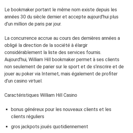
Le bookmaker portant le même nom existe depuis les
années 30 du siècle dernier et accepte aujourd’hui plus
d’un million de paris par jour.
La concurrence accrue au cours des dernières années a
obligé la direction de la société à élargir
considérablement la liste des services fournis.
Aujourd’hui, William Hill bookmaker permet à ses clients
non seulement de parier sur le sport et de s’inscrire et de
jouer au poker via Internet, mais également de profiter
d’un casino virtuel.
Caractéristiques William Hill Casino
bonus généreux pour les nouveaux clients et les
clients réguliers
gros jackpots joués quotidiennement